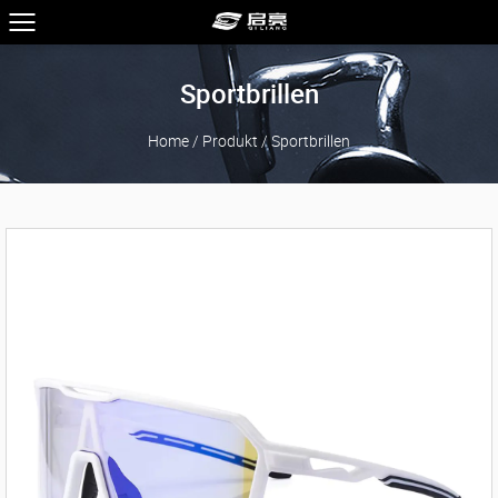
Sportbrillen
Home
/
Produkt
/
Sportbrillen