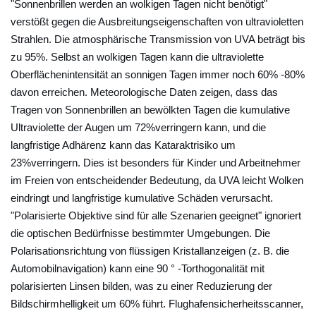
"Sonnenbrillen werden an wolkigen Tagen nicht benötigt"
b
verstößt gegen die Ausbreitungseigenschaften von ultravioletten
r
Strahlen. Die atmosphärische Transmission von UVA beträgt bis
i
zu 95%. Selbst an wolkigen Tagen kann die ultraviolette
l
Oberflächenintensität an sonnigen Tagen immer noch 60% -80%
l
davon erreichen. Meteorologische Daten zeigen, dass das
Tragen von Sonnenbrillen an bewölkten Tagen die kumulative
e
Ultraviolette der Augen um 72%verringern kann, und die
f
langfristige Adhärenz kann das Kataraktrisiko um
ü
23%verringern. Dies ist besonders für Kinder und Arbeitnehmer
r
im Freien von entscheidender Bedeutung, da UVA leicht Wolken
s
eindringt und langfristige kumulative Schäden verursacht.
p
"Polarisierte Objektive sind für alle Szenarien geeignet" ignoriert
e
die optischen Bedürfnisse bestimmter Umgebungen. Die
z
Polarisationsrichtung von flüssigen Kristallanzeigen (z. B. die
i
Automobilnavigation) kann eine 90 ° -Torthogonalität mit
e
polarisierten Linsen bilden, was zu einer Reduzierung der
l
Bildschirmhelligkeit um 60% führt. Flughafensicherheitsscanner,