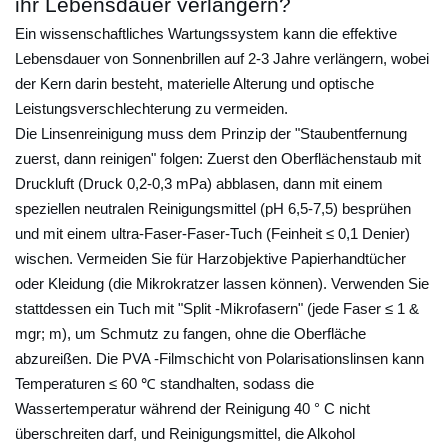
ihr Lebensdauer verlängern?
e
k
Ein wissenschaftliches Wartungssystem kann die effektive
a
Lebensdauer von Sonnenbrillen auf 2-3 Jahre verlängern, wobei
n
der Kern darin besteht, materielle Alterung und optische
Leistungsverschlechterung zu vermeiden.
n
Die Linsenreinigung muss dem Prinzip der "Staubentfernung
m
zuerst, dann reinigen" folgen: Zuerst den Oberflächenstaub mit
a
Druckluft (Druck 0,2-0,3 mPa) abblasen, dann mit einem
n
speziellen neutralen Reinigungsmittel (pH 6,5-7,5) besprühen
e
und mit einem ultra-Faser-Faser-Tuch (Feinheit ≤ 0,1 Denier)
i
wischen. Vermeiden Sie für Harzobjektive Papierhandtücher
n
oder Kleidung (die Mikrokratzer lassen können). Verwenden Sie
S
stattdessen ein Tuch mit "Split -Mikrofasern" (jede Faser ≤ 1 &
y
mgr; m), um Schmutz zu fangen, ohne die Oberfläche
m
abzureißen. Die PVA -Filmschicht von Polarisationslinsen kann
b
Temperaturen ≤ 60 ℃ standhalten, sodass die
o
Wassertemperatur während der Reinigung 40 ° C nicht
überschreiten darf, und Reinigungsmittel, die Alkohol
l