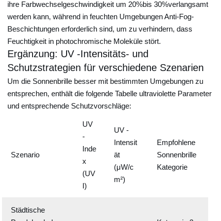
i
ihre Farbwechselgeschwindigkeit um 20%bis 30%verlangsamt
g
werden kann, während in feuchten Umgebungen Anti-Fog-
Beschichtungen erforderlich sind, um zu verhindern, dass
e
Feuchtigkeit in photochromische Moleküle stört.
n
Ergänzung: UV -Intensitäts- und
S
Schutzstrategien für verschiedene Szenarien
t
Um die Sonnenbrille besser mit bestimmten Umgebungen zu
i
entsprechen, enthält die folgende Tabelle ultraviolette Parameter
l
und entsprechende Schutzvorschläge:
a
u
UV
UV -
s
-
Intensit
Empfohlene
Inde
?
Szenario
ät
Sonnenbrille
Z
x
2
(μW/c
Kategorie
(UV
.
m²)
I)
1
E
Städtische
r