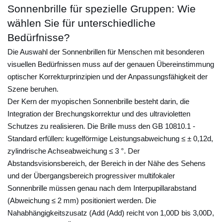
o
Sonnenbrille für spezielle Gruppen: Wie
n
wählen Sie für unterschiedliche
n
Bedürfnisse?
e
Die Auswahl der Sonnenbrillen für Menschen mit besonderen
n
visuellen Bedürfnissen muss auf der genauen Übereinstimmung
b
optischer Korrekturprinzipien und der Anpassungsfähigkeit der
r
Szene beruhen.
i
Der Kern der myopischen Sonnenbrille besteht darin, die
l
Integration der Brechungskorrektur und des ultravioletten
l
Schutzes zu realisieren. Die Brille muss den GB 10810.1 -
e
Standard erfüllen: kugelförmige Leistungsabweichung ≤ ± 0,12d,
zylindrische Achseabweichung ≤ 3 °. Der
n
Abstandsvisionsbereich, der Bereich in der Nähe des Sehens
5
und der Übergangsbereich progressiver multifokaler
S
Sonnenbrille müssen genau nach dem Interpupillarabstand
o
(Abweichung ≤ 2 mm) positioniert werden. Die
n
Nahabhängigkeitszusatz (Add (Add) reicht von 1,00D bis 3,00D,
n