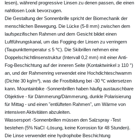
r
lesen), während progressive Linsen zu denen passen, die einen
:
nahtlosen Look bevorzugen.
W
Die Gestaltung der Sonnenbrille spricht der Biomechanik der
menschlichen Bewegung. Die Lücke (5-8 mm) zwischen dem
e
laufspezifischen Rahmen und dem Gesicht bildet einen
l
Luftführungskanal, um das Fogging der Linsen zu verringern
c
(Taupunkttemperatur ≤ 5 ℃). Die Skibrillen nehmen eine
h
Doppelschichtlinsenstruktur (Intervall 0,2 mm) mit einer Anti-
e
Fog-Beschichtung auf der inneren Seite (Kontaktwinkel ≥ 110 °)
b
an, und der Rahmenring verwendet eine Hochdichteschwamm
e
(Dichte 30 kg/m³), was die Frostbildung bei -30 ℃ widersetzen
s
kann. Mountainbike -Sonnenbrillen haben häufig austauschbare
o
Objektive - für Dämmerung/Dämmerung, dunkle Polarisierung
n
für Mittag - und einen "entlüfteten Rahmen", um Wärme von
d
intensiven Aktivitäten abzuleiten.
e
Wassersport -Sonnenbrillen müssen den Salzspray -Test
bestehen (5% NaCl -Lösung, keine Korrosion für 48 Stunden).
r
Die Linse verwendet eine hydrophobe Beschichtung
e