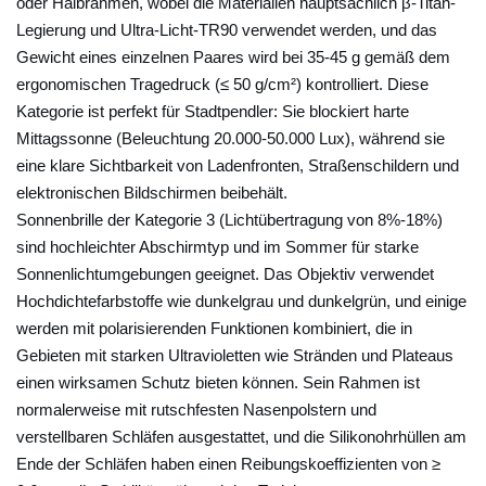
s
oder Halbrahmen, wobei die Materialien hauptsächlich β-Titan-
c
Legierung und Ultra-Licht-TR90 verwendet werden, und das
Gewicht eines einzelnen Paares wird bei 35-45 g gemäß dem
h
ergonomischen Tragedruck (≤ 50 g/cm²) kontrolliert. Diese
i
Kategorie ist perfekt für Stadtpendler: Sie blockiert harte
e
Mittagssonne (Beleuchtung 20.000-50.000 Lux), während sie
d
eine klare Sichtbarkeit von Ladenfronten, Straßenschildern und
e
elektronischen Bildschirmen beibehält.
n
Sonnenbrille der Kategorie 3 (Lichtübertragung von 8%-18%)
e
sind hochleichter Abschirmtyp und im Sommer für starke
A
Sonnenlichtumgebungen geeignet. Das Objektiv verwendet
r
Hochdichtefarbstoffe wie dunkelgrau und dunkelgrün, und einige
t
werden mit polarisierenden Funktionen kombiniert, die in
e
Gebieten mit starken Ultravioletten wie Stränden und Plateaus
n
einen wirksamen Schutz bieten können. Sein Rahmen ist
normalerweise mit rutschfesten Nasenpolstern und
v
verstellbaren Schläfen ausgestattet, und die Silikonohrhüllen am
o
Ende der Schläfen haben einen Reibungskoeffizienten von ≥
n