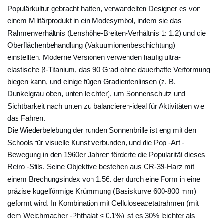
t
Populärkultur gebracht hatten, verwandelten Designer es von
r
einem Militärprodukt in ein Modesymbol, indem sie das
a
Rahmenverhältnis (Lenshöhe-Breiten-Verhältnis 1: 1,2) und die
Oberflächenbehandlung (Vakuumionenbeschichtung)
t
einstellten. Moderne Versionen verwenden häufig ultra-
e
elastische β-Titanium, das 90 Grad ohne dauerhafte Verformung
g
biegen kann, und einige fügen Gradientenlinsen (z. B.
i
Dunkelgrau oben, unten leichter), um Sonnenschutz und
e
Sichtbarkeit nach unten zu balancieren-ideal für Aktivitäten wie
n
das Fahren.
f
Die Wiederbelebung der runden Sonnenbrille ist eng mit den
ü
Schools für visuelle Kunst verbunden, und die Pop -Art -
r
Bewegung in den 1960er Jahren förderte die Popularität dieses
v
Retro -Stils. Seine Objektive bestehen aus CR-39-Harz mit
e
einem Brechungsindex von 1,56, der durch eine Form in eine
r
präzise kugelförmige Krümmung (Basiskurve 600-800 mm)
s
geformt wird. In Kombination mit Celluloseacetatrahmen (mit
dem Weichmacher -Phthalat ≤ 0,1%) ist es 30% leichter als