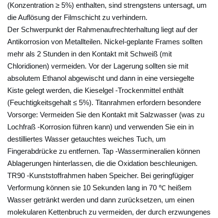
(Konzentration ≥ 5%) enthalten, sind strengstens untersagt, um
d
die Auflösung der Filmschicht zu verhindern.
e
Der Schwerpunkt der Rahmenaufrechterhaltung liegt auf der
r
Antikorrosion von Metallteilen. Nickel-geplante Frames sollten
M
mehr als 2 Stunden in den Kontakt mit Schweiß (mit
o
Chloridionen) vermeiden. Vor der Lagerung sollten sie mit
d
absolutem Ethanol abgewischt und dann in eine versiegelte
e
Kiste gelegt werden, die Kieselgel -Trockenmittel enthält
w
(Feuchtigkeitsgehalt ≤ 5%). Titanrahmen erfordern besondere
e
Vorsorge: Vermeiden Sie den Kontakt mit Salzwasser (was zu
r
Lochfraß -Korrosion führen kann) und verwenden Sie ein in
d
destilliertes Wasser getauchtes weiches Tuch, um
e
Fingerabdrücke zu entfernen. Tap -Wassermineralien können
Ablagerungen hinterlassen, die die Oxidation beschleunigen.
n
TR90 -Kunststoffrahmen haben Speicher. Bei geringfügiger
?
Verformung können sie 10 Sekunden lang in 70 ℃ heißem
4
Wasser getränkt werden und dann zurücksetzen, um einen
W
molekularen Kettenbruch zu vermeiden, der durch erzwungenes