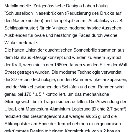
c
Metallmodelle. Zeitgenössische Designs haben häufig
h
"Schlüsselloch" Nasenbrücken (Reduzierung des Drucks auf
i
den Nasenknochen) und Tempelspitzen mit Acetatinlays (z. B.
e
Schildpattmuster) für ein Vintage-moderne hybride Aussehen-
d
Ausblenden für ovale und herzförmige Faces durch weiche
e
Winkelmerkmale.
n
Die harten Linien der quadratischen Sonnenbrille stammen aus
e
dem Bauhaus -Designkonzept und wurden zu einem Symbol
S
der Kraft, wenn sie in den 1980er Jahren von den Eliten der Wall
z
Street getragen wurden. Die moderne Technologie verwendet
e
die 3D -Scan -Technologie, um den Rahmenwinkel anzupassen,
n
und der Winkel zwischen den Schläfen und dem Rahmen wird
genau bei 170 ° ± 5 ° kontrolliert, um das mechanische
a
Gleichgewicht beim Tragen sicherzustellen. Die Anwendung der
r
Ultra-Licht-Magnesium-Aluminium-Legierung (Dichte 2,7 g/cm³)
i
reduziert das Gesamtgewicht auf weniger als 25 g, und die
e
Silikonpolster am Ende der Tempel nehmen ein ergonomisch
n
gekrümmtes Design mit einem Kontaktdruck von ≤ 2 kpa an,