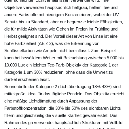
oder schlechten Lichtverhältnissen verwendet wird. Ihre
u
Objektive verwenden hauptsächlich hellgrau, hellem Tee und
n
andere Farbstoffe mit niedrigem Konzentrieren, wobei der UV-
d
Schutz bis zu Standard, aber nur begrenzte leichte Fähigkeiten,
B
die für milde Aktivitäten wie Gehen im Freien im Frühling und
l
Herbst geeignet sind. Der Vorteil dieser Art von Linse ist eine
hohe Farbzielheit (ΔE ≤ 2), was die Erkennung von
e
Schlüsselfarben wie Ampeln nicht beeinflusst. Zum Beispiel
n
kann bei bewölktem Wetter mit Beleuchtung zwischen 5.000 bis
d
10.000 Lux ein leichter Tee-Farb-Objektiv der Kategorie 1 der
u
Kategorie 1 um 30% reduzieren, ohne dass die Umwelt zu
n
dunkel erscheinen lässt.
g
Sonnenbrille der Kategorie 2 (Lichtübertragung 18%-43%) sind
?
mittelgroße, ideal für das tägliche Pendeln. Das Objektiv erreicht
2
eine mäßige Lichtdämpfung durch Anpassung der
V
Farbstoffkonzentration, die 30% bis 50% des sichtbaren Lichts
e
filtern und gleichzeitig die visuelle Klarheit gewährleistet. Das
r
Rahmendesign verwendet hauptsächlich Strukturen mit Vollbild-