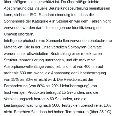
übermäßigem Licht geschützt ist. Da übermäßige leichte
w
Abschirmung das visuelle Beurteilungsbeurteilung beeinflussen
ä
kann, sieht der ISO -Standard eindeutig fest, dass die
h
Sonnenbrille der Kategorie 4 in Szenarien wie dem Fahren nicht
l
verwendet werden darf, die eine genaue Identifizierung der
e
Umwelt erfordern.
Intelligente photochrome Sonnenbrillen verwenden photochrome
i
Materialien. Die in der Linse verteilten Spiropyran-Derivate
c
werden unter ultraviolettem Bestrahlung einer molekularen
h
Struktur-Isomerisierung unterzogen, und die maximale
d
Absorptionswellenlänge verschiebt sich rot von 400 nm auf
e
mehr als 600 nm, wobei die Anpassung der Lichtübertragung
n
von 15% bis 80% erreicht wird. Die Reaktionszeit der
r
Farbänderung (von 80% bis 20% Lichtübertragung) von
i
hochwertigen Produkten beträgt ≤ 15 Sekunden, und die
c
Verblassungszeit beträgt ≤ 60 Sekunden, und die
h
Leistungsschwächung nach 5000 Testzyklen überschreitet 10%
t
nicht. Beachten Sie, dass bei hohen Temperaturen (über 35 ° C)