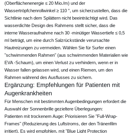
(Oberflächenenergie ≤ 20 Mio./m) und der
A
Wassertröpfchenrollwinkel ≥ 110 °, um sicherzustellen, dass die
u
Sichtlinie nach dem Splättern nicht beeinträchtigt wird. Das
f
wasserdichte Design des Rahmens stellt sicher, dass die
m
interne Wasseraufnahme nach 30 -minütiger Wassertiefe ≤ 0,5
e
ml beträgt, um eine durch Salzrückstände verursachte
r
Hautreizungen zu vermeiden. Wählen Sie für Surfer einen
k
"schwimmenden Rahmen" (aus schwimmenden Materialien wie
s
EVA -Schaum), um einen Verlust zu verhindern, wenn er in
a
Wasser fallen gelassen wird, und einen Riemen, um den
m
Rahmen während des Ausflusses zu sichern.
Ergänzung: Empfehlungen für Patienten mit
k
Augenkrankheiten
e
i
Für Menschen mit bestimmten Augenbedingungen erfordert die
t
Auswahl der Sonnenbrille gezieltere Überlegungen:
Patienten mit trockenem Auge:
Priorisieren Sie "Full-Wrap-
s
Frames" (Reduzierung des Luftstroms, der den Tränenfilm
o
irritiert). Es wird empfohlen, mit "Blue Light Protection