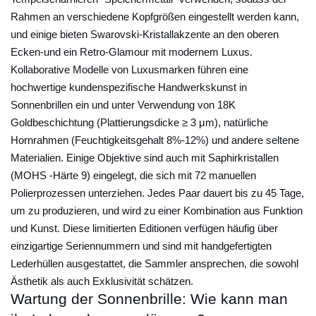
r
Rahmen an verschiedene Kopfgrößen eingestellt werden kann,
S
und einige bieten Swarovski-Kristallakzente an den oberen
o
Ecken-und ein Retro-Glamour mit modernem Luxus.
Kollaborative Modelle von Luxusmarken führen eine
n
hochwertige kundenspezifische Handwerkskunst in
n
Sonnenbrillen ein und unter Verwendung von 18K
e
Goldbeschichtung (Plattierungsdicke ≥ 3 μm), natürliche
n
Hornrahmen (Feuchtigkeitsgehalt 8%-12%) und andere seltene
b
Materialien. Einige Objektive sind auch mit Saphirkristallen
r
(MOHS -Härte 9) eingelegt, die sich mit 72 manuellen
i
Polierprozessen unterziehen. Jedes Paar dauert bis zu 45 Tage,
l
um zu produzieren, und wird zu einer Kombination aus Funktion
l
und Kunst. Diese limitierten Editionen verfügen häufig über
e
einzigartige Seriennummern und sind mit handgefertigten
:
Lederhüllen ausgestattet, die Sammler ansprechen, die sowohl
W
Ästhetik als auch Exklusivität schätzen.
Wartung der Sonnenbrille: Wie kann man
i