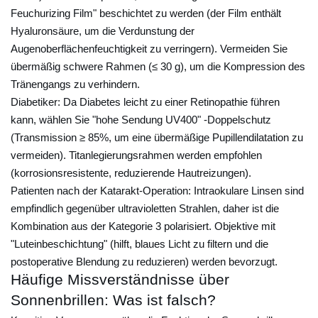
l
Feuchurizing Film" beschichtet zu werden (der Film enthält
l
Hyaluronsäure, um die Verdunstung der
t
Augenoberflächenfeuchtigkeit zu verringern). Vermeiden Sie
e
übermäßig schwere Rahmen (≤ 30 g), um die Kompression des
b
Tränengangs zu verhindern.
e
Diabetiker:
Da Diabetes leicht zu einer Retinopathie führen
i
kann, wählen Sie "hohe Sendung UV400" -Doppelschutz
d
(Transmission ≥ 85%, um eine übermäßige Pupillendilatation zu
e
vermeiden). Titanlegierungsrahmen werden empfohlen
r
(korrosionsresistente, reduzierende Hautreizungen).
Patienten nach der Katarakt-Operation:
W
Intraokulare Linsen sind
empfindlich gegenüber ultravioletten Strahlen, daher ist die
a
Kombination aus der Kategorie 3 polarisiert. Objektive mit
h
"Luteinbeschichtung" (hilft, blaues Licht zu filtern und die
l
postoperative Blendung zu reduzieren) werden bevorzugt.
g
Häufige Missverständnisse über
e
Sonnenbrillen: Was ist falsch?
l