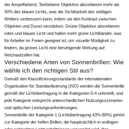
v
der Ampelfarben); Teefarbene Objektive absorbieren mehr als
i
50% des blauen Lichts, was die Sichtbarkeit des nebligen
o
Wetters verbessern kann, indem sie den Kontrast zwischen
l
Objekten und Dunst verstärken. Grüne Objektive absorbieren
e
rotes und blaues Licht und halten mehr grüne Lichtbänder, was
t
für Arbeiter im Freien geeignet ist, um visuelle Müdigkeit zu
lindern, da grünes Licht eine beruhigende Wirkung auf
t
Netzhautzellen hat.
e
Verschiedene Arten von Sonnenbrillen: Wie
n
wähle ich den richtigen Stil aus?
S
Gemäß den Klassifizierungsstandards der internationalen
t
Organisation für Standardisierung (ISO) werden die Sonnenbrille
r
gemäß der Lichtübertragung in die Kategorien 0-4 unterteilt, und
a
jede Kategorie entspricht unterschiedlichen Nutzungsszenarien
h
und optischen Leistungsanforderungen.
l
Sonnenbrille der Kategorie 1 (Lichtübertragung 43%-80%) gehört
e
zur Kategorie der hellen Brillen, die hauptsächlich in wolkigen
n