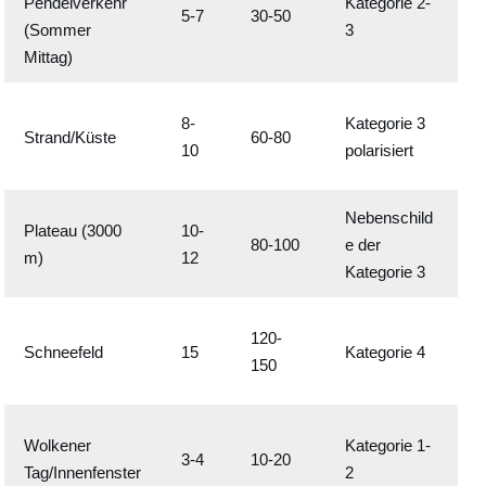
Pendelverkehr
Kategorie 2-
K
5-7
30-50
g
(Sommer
3
(
ä
Mittag)
n
z
D
8-
Kategorie 3
u
Strand/Küste
60-80
S
10
polarisiert
n
W
g
Nebenschild
D
:
Plateau (3000
10-
80-100
e der
u
U
m)
12
Kategorie 3
v
V
-
G
120-
I
Schneefeld
15
Kategorie 4
V
150
n
H
t
e
W
Wolkener
Kategorie 1-
n
3-4
10-20
4
Tag/Innenfenster
2