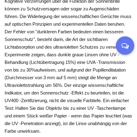
Kognitive Verzerrungen über die Funktion der Sonnenbrille
e
können zu Schutzversagen oder sogar zu Augenschäden
g
führen. Die Widerlegung der wissenschaftlichen Gerüchte muss
t
auf optischen Prinzipien und experimentellen Daten beruhen.
w
Der Fehler von "dunkleren Farben bedeuten einen besseren
e
Sonnenschutz", besteht darin, die Art der sichtbaren
r
Lichtabsorption und des ultravioletten Schutzes zu verwirren.
d
Experimente zeigen, dass dunkle graue Linsen ohne UV -
e
Behandlung (Lichtübertragung 15%) eine UVA -Transmission
n
von bis zu 30%aufweisen, und aufgrund der Pupillendilatation
?
(Durchmesser von 3 mm auf 5 mm) steigt die Menge an
Ultraviolettstrahlung um 56%. Der einzige wissenschaftliche
6
Indikator, um den Sonnenschutz -Effekt zu beurteilen, ist die
S
UV400 -Zertifizierung, nicht die visuelle Farbtiefe. Ein einfacher
o
Test: Halten Sie das Objektiv bis zu einer UV -Taschenlampe
n
und einem Stück weißer Papier - wenn das Papier leuchtet (was
n
die UV -Penetration anzeigt), ist die Linse unabhängig von der
e
Farbe unwirksam.
n