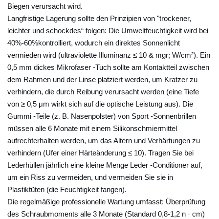
a
Biegen verursacht wird.
r
Langfristige Lagerung sollte den Prinzipien von "trockener,
t
leichter und schockdes“ folgen: Die Umweltfeuchtigkeit wird bei
u
40%-60%kontrolliert, wodurch ein direktes Sonnenlicht
n
vermieden wird (ultraviolette Illuminanz ≤ 10 & mgr; W/cm²). Ein
g
0,5 mm dickes Mikrofaser -Tuch sollte am Kontaktteil zwischen
d
dem Rahmen und der Linse platziert werden, um Kratzer zu
e
verhindern, die durch Reibung verursacht werden (eine Tiefe
von ≥ 0,5 μm wirkt sich auf die optische Leistung aus). Die
r
Gummi -Teile (z. B. Nasenpolster) von Sport -Sonnenbrillen
S
müssen alle 6 Monate mit einem Silikonschmiermittel
o
aufrechterhalten werden, um das Altern und Verhärtungen zu
n
verhindern (Ufer einer Härteänderung ≤ 10). Tragen Sie bei
n
Lederhüllen jährlich eine kleine Menge Leder -Conditioner auf,
e
um ein Riss zu vermeiden, und vermeiden Sie sie in
n
Plastiktüten (die Feuchtigkeit fangen).
b
Die regelmäßige professionelle Wartung umfasst: Überprüfung
r
des Schraubmoments alle 3 Monate (Standard 0,8-1,2 n · cm)