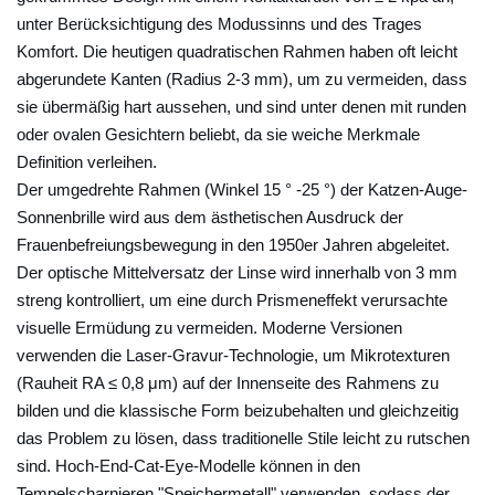
3
unter Berücksichtigung des Modussinns und des Trages
D
Komfort. Die heutigen quadratischen Rahmen haben oft leicht
e
abgerundete Kanten (Radius 2-3 mm), um zu vermeiden, dass
r
sie übermäßig hart aussehen, und sind unter denen mit runden
M
oder ovalen Gesichtern beliebt, da sie weiche Merkmale
o
Definition verleihen.
d
Der umgedrehte Rahmen (Winkel 15 ° -25 °) der Katzen-Auge-
e
Sonnenbrille wird aus dem ästhetischen Ausdruck der
Frauenbefreiungsbewegung in den 1950er Jahren abgeleitet.
-
Der optische Mittelversatz der Linse wird innerhalb von 3 mm
C
streng kontrolliert, um eine durch Prismeneffekt verursachte
h
visuelle Ermüdung zu vermeiden. Moderne Versionen
a
verwenden die Laser-Gravur-Technologie, um Mikrotexturen
r
(Rauheit RA ≤ 0,8 μm) auf der Innenseite des Rahmens zu
m
bilden und die klassische Form beizubehalten und gleichzeitig
e
das Problem zu lösen, dass traditionelle Stile leicht zu rutschen
d
sind. Hoch-End-Cat-Eye-Modelle können in den
e
Tempelscharnieren "Speichermetall" verwenden, sodass der