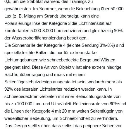
0,6, um die Stabilität während des Trainings zu
S
gewährleisten. Im Sommer, wenn die Beleuchtung über 50.000
o
Lux (z. B. Mittag am Strand) übersteigt, kann eine
n
Polarisierungslinse der Kategorie 3 die Lichtintensität auf
n
komfortablen 5.000-8.000 Lux reduzieren und gleichzeitig 90%
e
der Wasseroberflächenblendung beseitigen.
n
Die Sonnenbrille der Kategorie 4 (leichte Sendung 3%-8%) sind
b
spezielle leichte Brillen, die nur für extrem starke
r
Lichtumgebungen wie schneebedeckte Berge und Wüsten
i
geeignet sind. Diese Art von Objektiv hat eine extrem niedrige
l
Sachlichtübertragung und muss mit einem
Seitenflügelschutzdesign ausgestattet sein, wodurch mehr als
l
92% des lateralen Lichteintritts reduziert werden kann. In
e
schneebedeckten Gebieten mit einer Beleuchtungsstrafe von
n
bis zu 100.000 Lux- und Ultraviolett-Reflexionsrate von 80%sind
:
die Linsen der Kategorie 4 mit 20 mm weiten Seitenflügeln von
W
wesentlicher Bedeutung, um Schneeblindheit zu verhindern.
i
Das Design stellt sicher, dass selbst das periphere Sehen vor
e