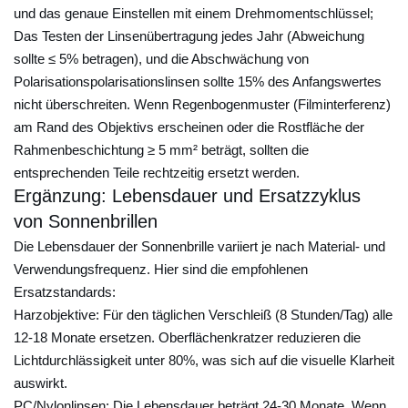
i
und das genaue Einstellen mit einem Drehmomentschlüssel;
l
Das Testen der Linsenübertragung jedes Jahr (Abweichung
l
sollte ≤ 5% betragen), und die Abschwächung von
e
Polarisationspolarisationslinsen sollte 15% des Anfangswertes
nicht überschreiten. Wenn Regenbogenmuster (Filminterferenz)
:
am Rand des Objektivs erscheinen oder die Rostfläche der
W
Rahmenbeschichtung ≥ 5 mm² beträgt, sollten die
i
entsprechenden Teile rechtzeitig ersetzt werden.
e
Ergänzung: Lebensdauer und Ersatzzyklus
k
von Sonnenbrillen
a
Die Lebensdauer der Sonnenbrille variiert je nach Material- und
n
Verwendungsfrequenz. Hier sind die empfohlenen
n
Ersatzstandards:
m
Harzobjektive:
Für den täglichen Verschleiß (8 Stunden/Tag) alle
a
12-18 Monate ersetzen. Oberflächenkratzer reduzieren die
n
Lichtdurchlässigkeit unter 80%, was sich auf die visuelle Klarheit
i
auswirkt.
h
PC/Nylonlinsen:
Die Lebensdauer beträgt 24-30 Monate. Wenn