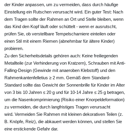
d
der Kinder anpassen, um zu vermeiden, dass durch häufige
E
Einstellung ein Rutschen verursacht wird. Ein guter Test: Nach
r
dem Tragen sollte der Rahmen an Ort und Stelle bleiben, wenn
s
das Kind den Kopf läuft oder schüttelt - wenn er ausrutscht,
a
prüfen Sie, ob verstellbare Tempelscharniere einteilen oder
t
einen Stil mit einem Riemen (abnehmbar für ältere Kinder)
z
probieren.
z
Zu den Sicherheitsdetails gehören auch: Keine freiliegenden
y
Metallteile (zur Verhinderung von Kratzern), Schrauben mit Anti-
Falling-Design (Gewinde mit anaeroben Klebstoff) und den
k
Rahmenkantenfelletius ≥ 2 mm. Gemäß dem Standard-
l
Standard sollte das Gewicht der Sonnenbrille für Kinder im Alter
u
von 3 bis 10 Jahren ≤ 20 g und für 10-14 Jahre ≤ 25 g betragen,
s
um die Nasenkomprimierung (Risiko einer Knorpeldeformation)
v
zu vermeiden, die durch langfristiges Tragen verursacht
o
wird. Vermeiden Sie Rahmen mit kleinen dekorativen Teilen (z.
n
B. Knöpfe, Reiz), die abkauert werden können, und stellen Sie
S
eine erstickende Gefahr dar.