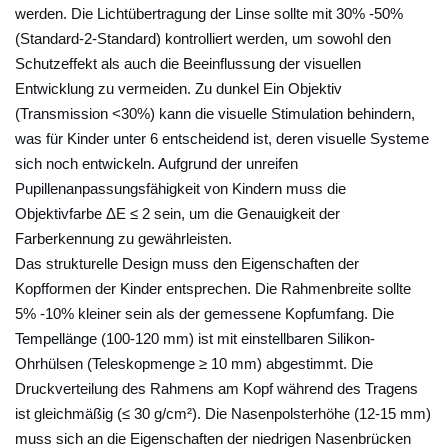
werden. Die Lichtübertragung der Linse sollte mit 30% -50%
n
(Standard-2-Standard) kontrolliert werden, um sowohl den
g
Schutzeffekt als auch die Beeinflussung der visuellen
:
Entwicklung zu vermeiden. Zu dunkel Ein Objektiv
L
(Transmission <30%) kann die visuelle Stimulation behindern,
e
was für Kinder unter 6 entscheidend ist, deren visuelle Systeme
b
sich noch entwickeln. Aufgrund der unreifen
e
Pupillenanpassungsfähigkeit von Kindern muss die
n
Objektivfarbe ΔE ≤ 2 sein, um die Genauigkeit der
s
Farberkennung zu gewährleisten.
d
Das strukturelle Design muss den Eigenschaften der
a
Kopfformen der Kinder entsprechen. Die Rahmenbreite sollte
u
5% -10% kleiner sein als der gemessene Kopfumfang. Die
e
Tempellänge (100-120 mm) ist mit einstellbaren Silikon-
Ohrhülsen (Teleskopmenge ≥ 10 mm) abgestimmt. Die
r
Druckverteilung des Rahmens am Kopf während des Tragens
u
ist gleichmäßig (≤ 30 g/cm²). Die Nasenpolsterhöhe (12-15 mm)
n
muss sich an die Eigenschaften der niedrigen Nasenbrücken