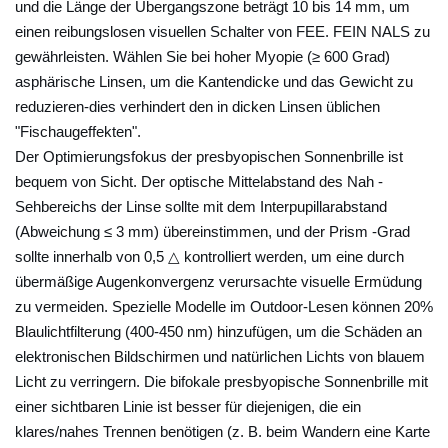
und die Länge der Übergangszone beträgt 10 bis 14 mm, um
e
einen reibungslosen visuellen Schalter von FEE. FEIN NALS zu
n
gewährleisten. Wählen Sie bei hoher Myopie (≥ 600 Grad)
b
asphärische Linsen, um die Kantendicke und das Gewicht zu
r
reduzieren-dies verhindert den in dicken Linsen üblichen
i
"Fischaugeffekten".
l
Der Optimierungsfokus der presbyopischen Sonnenbrille ist
bequem von Sicht. Der optische Mittelabstand des Nah -
l
Sehbereichs der Linse sollte mit dem Interpupillarabstand
e
(Abweichung ≤ 3 mm) übereinstimmen, und der Prism -Grad
d
sollte innerhalb von 0,5 △ kontrolliert werden, um eine durch
e
übermäßige Augenkonvergenz verursachte visuelle Ermüdung
r
zu vermeiden. Spezielle Modelle im Outdoor-Lesen können 20%
K
Blaulichtfilterung (400-450 nm) hinzufügen, um die Schäden an
i
elektronischen Bildschirmen und natürlichen Lichts von blauem
n
Licht zu verringern. Die bifokale presbyopische Sonnenbrille mit
d
einer sichtbaren Linie ist besser für diejenigen, die ein
e
klares/nahes Trennen benötigen (z. B. beim Wandern eine Karte