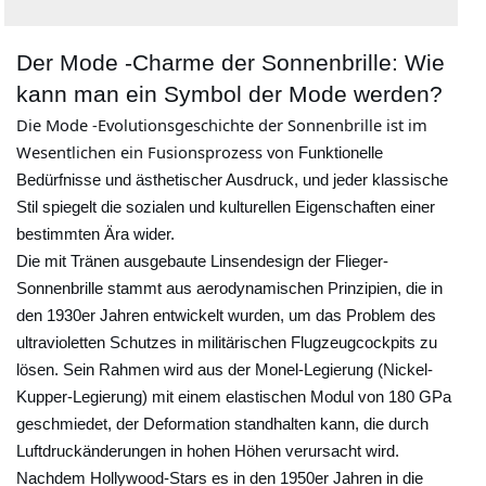
s
v
i
Der Mode -Charme der Sonnenbrille: Wie
t
ä
kann man ein Symbol der Mode werden?
t
Die Mode -Evolutionsgeschichte der Sonnenbrille ist im
s
Wesentlichen ein Fusionsprozess von
Funktionelle
-
Bedürfnisse und ästhetischer Ausdruck, und jeder klassische
u
Stil spiegelt die sozialen und kulturellen Eigenschaften einer
bestimmten Ära wider.
n
Die mit Tränen ausgebaute Linsendesign der Flieger-
d
Sonnenbrille stammt aus aerodynamischen Prinzipien, die in
S
den 1930er Jahren entwickelt wurden, um das Problem des
c
ultravioletten Schutzes in militärischen Flugzeugcockpits zu
h
lösen. Sein Rahmen wird aus der Monel-Legierung (Nickel-
u
Kupper-Legierung) mit einem elastischen Modul von 180 GPa
t
geschmiedet, der Deformation standhalten kann, die durch
z
Luftdruckänderungen in hohen Höhen verursacht wird.
s
Nachdem Hollywood-Stars es in den 1950er Jahren in die