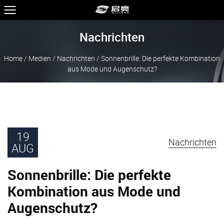
Nachrichten
Home
/
Medien
/
Nachrichten
/
Sonnenbrille: Die perfekte Kombination
aus Mode und Augenschutz?
19
Nachrichten
AUG
Sonnenbrille: Die perfekte
Kombination aus Mode und
Augenschutz?