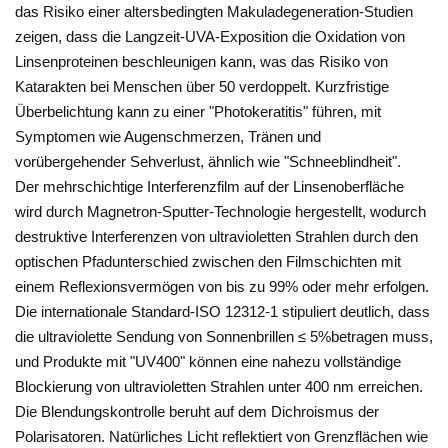
n
das Risiko einer altersbedingten Makuladegeneration-Studien
zeigen, dass die Langzeit-UVA-Exposition die Oxidation von
S
Linsenproteinen beschleunigen kann, was das Risiko von
o
Katarakten bei Menschen über 50 verdoppelt. Kurzfristige
n
Überbelichtung kann zu einer "Photokeratitis" führen, mit
n
Symptomen wie Augenschmerzen, Tränen und
e
vorübergehender Sehverlust, ähnlich wie "Schneeblindheit".
n
Der mehrschichtige Interferenzfilm auf der Linsenoberfläche
b
wird durch Magnetron-Sputter-Technologie hergestellt, wodurch
r
destruktive Interferenzen von ultravioletten Strahlen durch den
i
optischen Pfadunterschied zwischen den Filmschichten mit
l
einem Reflexionsvermögen von bis zu 99% oder mehr erfolgen.
l
Die internationale Standard-ISO 12312-1 stipuliert deutlich, dass
e
die ultraviolette Sendung von Sonnenbrillen ≤ 5%betragen muss,
n
und Produkte mit "UV400" können eine nahezu vollständige
Blockierung von ultravioletten Strahlen unter 400 nm erreichen.
:
Die Blendungskontrolle beruht auf dem Dichroismus der
B
Polarisatoren. Natürliches Licht reflektiert von Grenzflächen wie
l