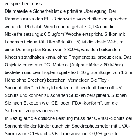
ä
entsprechen muss.
n
Die materielle Sicherheit ist die primäre Überlegung. Der
g
Rahmen muss den EU -Reichweitenvorschriften entsprechen,
e
wobei der Phthalat -Weichmachergehalt ≤ 0,1% und die
r
Nickelfreisetzung ≤ 0,5 μg/cm²/Woche entspricht. Silikon mit
Lebensmittelqualität (Uferhärte 40 ± 5) ist die ideale Wahl, mit
n
einer Dehnung bei Bruch von ≥ 300%, was den beißenden
?
Kindern standhalten kann, ohne Fragmente zu produzieren. Das
4
Objektiv muss aus PC -Material (Aufprallstärke ≥ 60 kJ/m²)
.
bestehen und den Tropfenkugel -Test (16 g Stahlkugel von 1,3 m
1
Höhe ohne Brechen) bestehen. Vermeiden Sie "Toy -
E
Sonnenbrillen" mit Acrylobjektiven - ihnen fehlt ihnen oft UV -
r
Schutz und können zu scharfen Stücken zersplittern. Suchen
g
Sie nach Etiketten wie "CE" oder "FDA -konform", um die
ä
Sicherheit zu gewährleisten.
n
In Bezug auf die optische Leistung muss der UV400 -Schutz der
z
Sonnenbrille der Kinder durch ein Spektrophotometer mit UVA -
u
Surmission ≤ 1% und UVB -Transmission ≤ 0,5% getestet