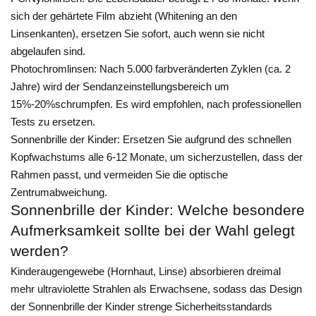
r
sich der gehärtete Film abzieht (Whitening an den
L
Linsenkanten), ersetzen Sie sofort, auch wenn sie nicht
abgelaufen sind.
e
Photochromlinsen:
Nach 5.000 farbveränderten Zyklen (ca. 2
b
Jahre) wird der Sendanzeinstellungsbereich um
e
15%-20%schrumpfen. Es wird empfohlen, nach professionellen
n
Tests zu ersetzen.
s
Sonnenbrille der Kinder:
Ersetzen Sie aufgrund des schnellen
d
Kopfwachstums alle 6-12 Monate, um sicherzustellen, dass der
a
Rahmen passt, und vermeiden Sie die optische
u
Zentrumabweichung.
e
Sonnenbrille der Kinder: Welche besondere
r
Aufmerksamkeit sollte bei der Wahl gelegt
v
werden?
e
Kinderaugengewebe (Hornhaut, Linse) absorbieren dreimal
r
mehr ultraviolette Strahlen als Erwachsene, sodass das Design
l
der Sonnenbrille der Kinder strenge Sicherheitsstandards