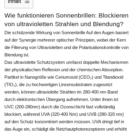
Inhalt
1
Wie funktionieren Sonnenbrillen: Blockieren
W
von ultravioletten Strahlen und Blendung?
i
e
Die schützende Wirkung von
Sonnenbrille
Auf den Augen basiert
f
auf der Synergie mehrerer optischer Prinzipien, wobei der Kern
die Filterung von Ultravioletten und die Polarisationskontrolle von
u
Blendung ist.
n
Das ultraviolette Schutzsystem umfasst doppelte Mechanismen
k
der physikalischen Reflexion und der chemischen Absorption.
t
Partikel in Nanogröße wie Ceriumoxid (CEO₂) und Titandioxid
i
(TIO₂), die zu hochwertigen Linsensubstraten zugesetzt
o
werden, können ultraviolette Strahlen im 280-400 nm-Band
n
durch elektronischen Übergang aufnehmen. Unter ihnen ist
i
UVC (200-280nm) durch die Ozonschicht fast vollständig
e
blockiert, während UVA (320-400 Nm) und UVB (280-320 nm)
r
auf den Schutz konzentriert werden müssen. UVA dringt tief in
e
das Auge ein, schädigt die Netzhautphotorezeptoren und erhöht