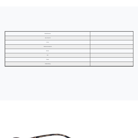
Modellname
Geschlecht
Linse
Rahmenmaterial
Größe
Stil
Farbe
Anwendung