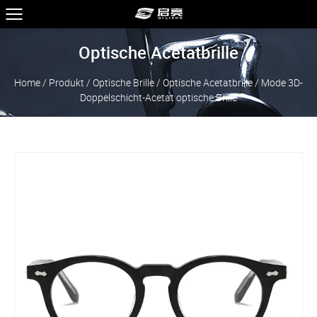
Optische Acetatbrille
Home
/
Produkt
/
Optische Brille
/
Optische Acetatbrille
/
Mode 3D-
Doppelschicht-Acetat optische Brille