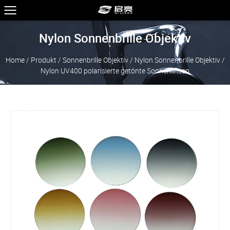
Nylon Sonnenbrille Objektiv
Home
/
Produkt
/
Sonnenbrille Objektiv
/
Nylon Sonnenbrille Objektiv
/
Nylon UV400 polarisierte getönte Sonnenlinsen