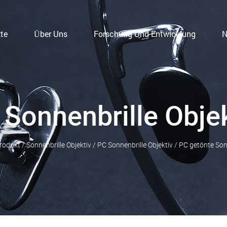
te
Über Uns
Forschung Und Entwicklung
N
 Sonnenbrille Objek
rodukt
/
Sonnenbrille Objektiv
/
PC Sonnenbrille Objektiv
/
PC getönte Son