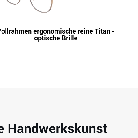
Vollrahmen ergonomische reine Titan -
Leich
optische Brille
ite Handwerkskunst