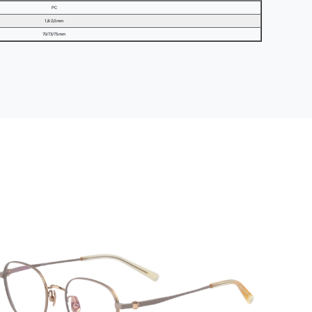
PC
1,8-2,0 mm
70/73/75 mm