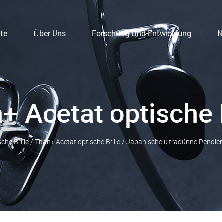
te
Über Uns
Forschung Und Entwicklung
N
n+ Acetat optische B
che Brille
/
Titan+ Acetat optische Brille
/
Japanische ultradünne Pendler-