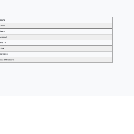
L3745
Unisex
Demo
tanacetat
2-18-145
Oval
/C2/C3/C4
es Licht blockieren