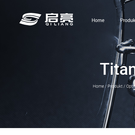
Home
Produk
Tita
Home
/
Produkt
/
Optis