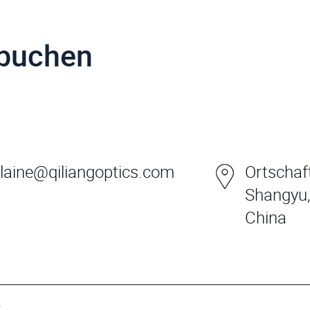
 buchen
laine@qiliangoptics.com
Ortschaft
Shangyu,
China