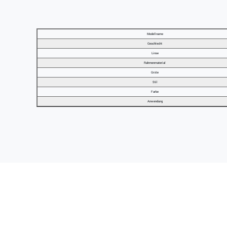
Modellname
Geschlecht
Linse
Rahmenmaterial
Größe
Stil
Farbe
Anwendung