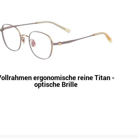
Vollrahmen ergonomische reine Titan -
Leich
optische Brille