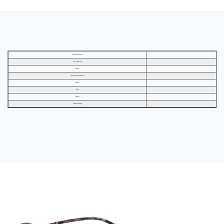
Modellname
Geschlecht
Linse
Rahmenmaterial
Größe
Stil
Farbe
Anwendung