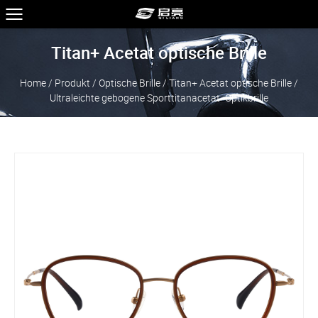
Titan+ Acetat optische Brille
Home
/
Produkt
/
Optische Brille
/
Titan+ Acetat optische Brille
/
Ultraleichte gebogene Sporttitanacetat -Optikbrille