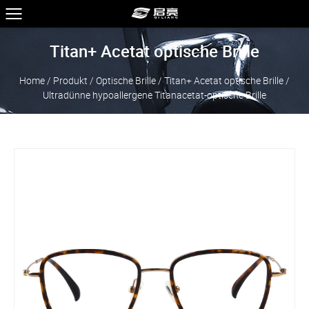
Titan+ Acetat optische Brille
Home
/
Produkt
/
Optische Brille
/
Titan+ Acetat optische Brille
/
Ultradünne hypoallergene Titanacetat-optische Brille