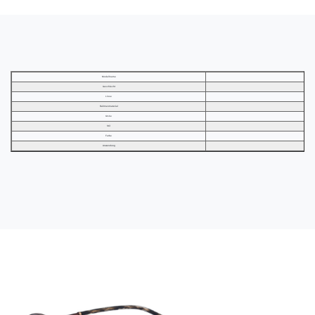
Modellname
Geschlecht
Linse
Rahmenmaterial
Größe
Stil
Farbe
Anwendung