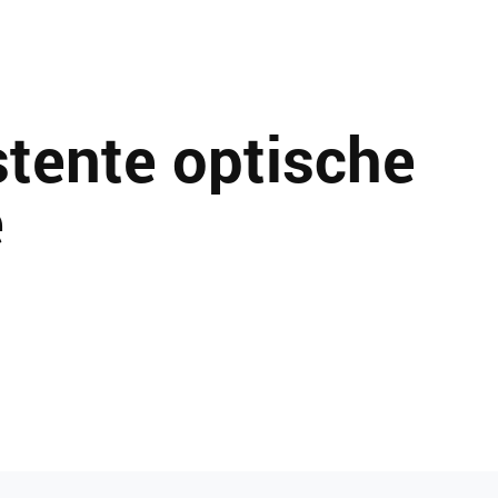
stente optische
e