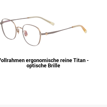
Vollrahmen ergonomische reine Titan -
Leich
optische Brille