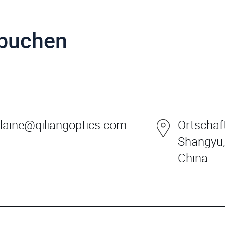
 buchen
laine@qiliangoptics.com
Ortschaft
Shangyu,
China