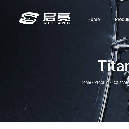
Home
Produk
Tita
Home
/
Produkt
/
Optische B