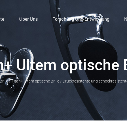
te
Über Uns
Forschung Und Entwicklung
N
n+ Ultem optische B
rille
/
Titan+ Ultem optische Brille
/
Druckresistente und schockresistente