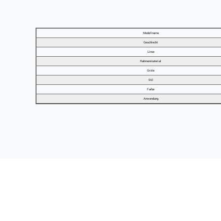
Modellname
Geschlecht
Linse
Rahmenmaterial
Größe
Stil
Farbe
Anwendung