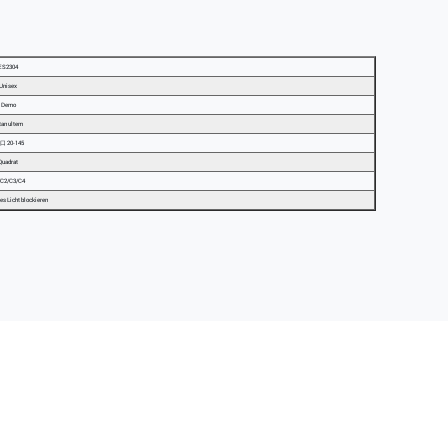
ES2304
Unisex
Demo
tan ultem
 口 20-145
Quadrat
/C2/C3/C4
es Licht blockieren